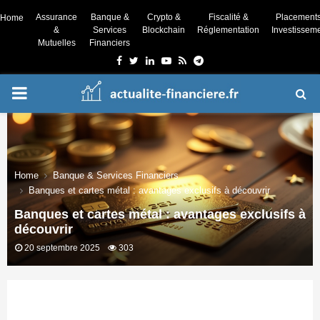
Assurance
Banque &
Crypto &
Fiscalité &
Placement
Home
&
Services
Blockchain
Réglementation
Investissem
Mutuelles
Financiers
Facebook
Twitter
Linkedin
Youtube
Rss
Telegram
PRIMARY
MENU
Home
Banque & Services Financiers
Banques et cartes métal : avantages exclusifs à découvrir
Banques et cartes métal : avantages exclusifs à
découvrir
20 septembre 2025
303