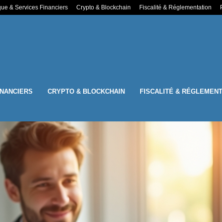
ue & Services Financiers
Crypto & Blockchain
Fiscalité & Réglementation
INANCIERS
CRYPTO & BLOCKCHAIN
FISCALITÉ & RÉGLEMENT