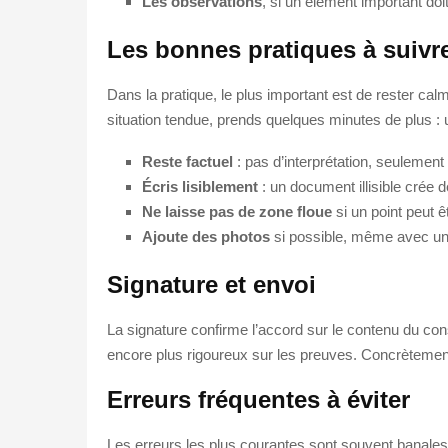
Les observations
, si un élément important doit
Les bonnes pratiques à suivr
Dans la pratique, le plus important est de rester cal
situation tendue, prends quelques minutes de plus : u
Reste factuel
: pas d’interprétation, seulement
Écris lisiblement
: un document illisible crée 
Ne laisse pas de zone floue
si un point peut ê
Ajoute des photos
si possible, même avec un
Signature et envoi
La signature confirme l’accord sur le contenu du cons
encore plus rigoureux sur les preuves. Concrètemen
Erreurs fréquentes à éviter
Les erreurs les plus courantes sont souvent banales