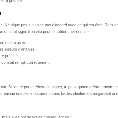
 être précisé.
e
me. Ne signe pas si tu n’es pas d’accord avec ce qui est écrit. Relis 
n constat signé trop vite peut te coûter cher ensuite.
 ce que tu as vu.
des erreurs d’analyse.
tre précisé.
 constat rempli correctement.
tat. Si l’autre partie refuse de signer, tu peux quand même transmettr
t, envoie ensuite le document sans tarder, idéalement en gardant un
, mais elles ont de vraies conséquences :