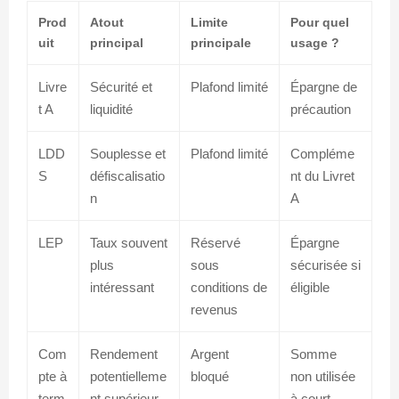
Prod
Atout
Limite
Pour quel
uit
principal
principale
usage ?
Livre
Sécurité et
Plafond limité
Épargne de
t A
liquidité
précaution
LDD
Souplesse et
Plafond limité
Compléme
S
défiscalisatio
nt du Livret
n
A
LEP
Taux souvent
Réservé
Épargne
plus
sous
sécurisée si
intéressant
conditions de
éligible
revenus
Com
Rendement
Argent
Somme
pte à
potentielleme
bloqué
non utilisée
term
nt supérieur
à court