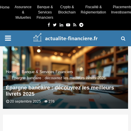
Assurance
Banque &
Crypto &
Fiscalité &
Placement
Home
&
Services
Blockchain
Réglementation
Investissem
Mutuelles
Financiers
Facebook
Twitter
Linkedin
Youtube
Rss
Telegram
PRIMARY
MENU
Home
Banque & Services Financiers
Épargne bancaire : découvrez les meilleurs livrets 2025
Épargne bancaire : découvrez les meilleurs
livrets 2025
20 septembre 2025
276