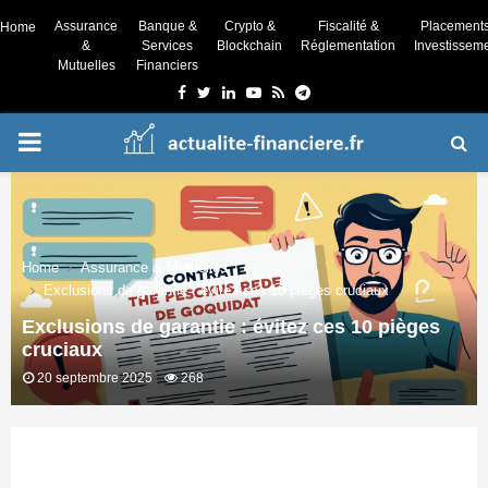
Assurance
Banque &
Crypto &
Fiscalité &
Placement
Home
&
Services
Blockchain
Réglementation
Investissem
Mutuelles
Financiers
Facebook
Twitter
Linkedin
Youtube
Rss
Telegram
PRIMARY
MENU
Home
Assurance & Mutuelles
Exclusions de garantie : évitez ces 10 pièges cruciaux
Exclusions de garantie : évitez ces 10 pièges
cruciaux
20 septembre 2025
268