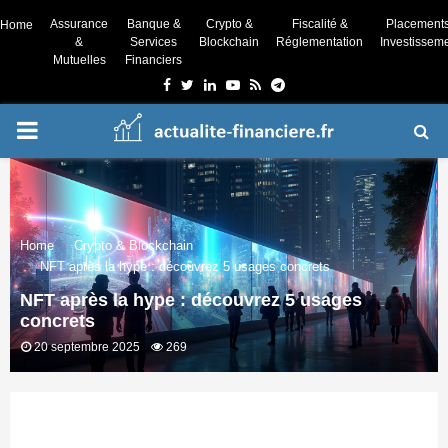
Assurance
Banque &
Crypto &
Fiscalité &
Placement
Home
&
Services
Blockchain
Réglementation
Investissem
Mutuelles
Financiers
Facebook
Twitter
Linkedin
Youtube
Rss
Telegram
PRIMARY
MENU
Home
Crypto & Blockchain
NFT après la hype : découvrez 5 usages concrets
NFT après la hype : découvrez 5 usages
concrets
20 septembre 2025
269