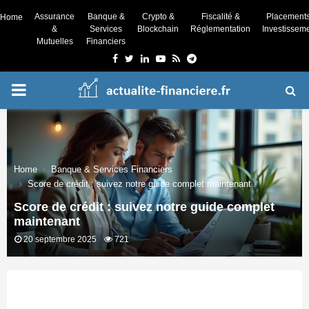
Assurance
Banque &
Crypto &
Fiscalité &
Placement
Home
&
Services
Blockchain
Réglementation
Investissem
Mutuelles
Financiers
Facebook
Twitter
Linkedin
Youtube
Rss
Telegram
PRIMARY
MENU
Home
Banque & Services Financiers
Score de crédit : suivez notre guide complet maintenant
Score de crédit : suivez notre guide complet
maintenant
20 septembre 2025
721