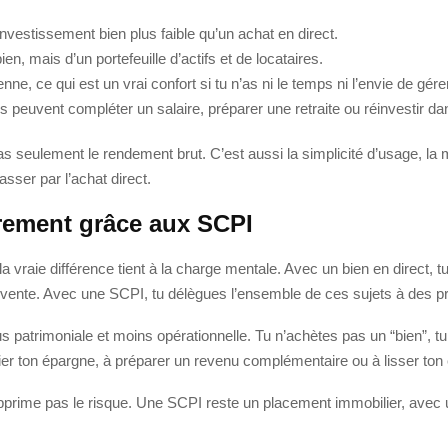
investissement bien plus faible qu’un achat en direct.
n, mais d’un portefeuille d’actifs et de locataires.
enne, ce qui est un vrai confort si tu n’as ni le temps ni l’envie de gére
ns peuvent compléter un salaire, préparer une retraite ou réinvestir da
as seulement le rendement brut. C’est aussi la simplicité d’usage, la m
sser par l’achat direct.
trement grâce aux SCPI
la vraie différence tient à la charge mentale. Avec un bien en direct, 
revente. Avec une SCPI, tu délègues l’ensemble de ces sujets à des p
s patrimoniale et moins opérationnelle. Tu n’achètes pas un “bien”, tu
fier ton épargne, à préparer un revenu complémentaire ou à lisser ton e
 supprime pas le risque. Une SCPI reste un placement immobilier, avec u