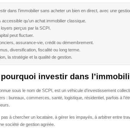
tir dans l’immobilier sans acheter un bien en direct, avec une gesti
us accessible qu’un achat immobilier classique.
 loyers perçus par la SCPI.
ital peut fluctuer.
 fonciers, assurance-vie, crédit ou démembrement.
us, diversification, fiscalité ou long terme.
ion, la stratégie et la qualité de gestion.
 pourquoi investir dans l’immobil
connue sous le nom de SCPI, est un véhicule d’investissement collectif.
s : bureaux, commerces, santé, logistique, résidentiel, parfois à l’ét
ieurs.
 pas à chercher un locataire, à gérer les impayés, à arbitrer entre tra
une société de gestion agréée.