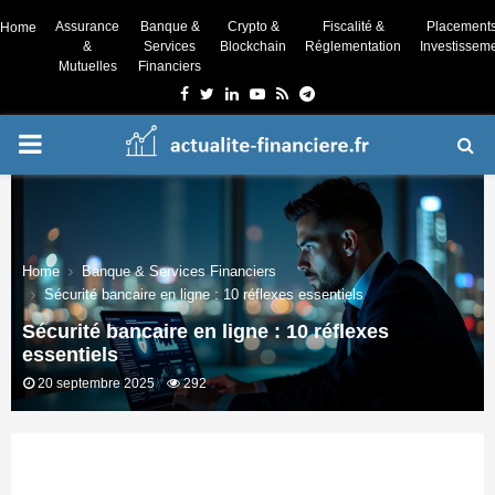
Assurance
Banque &
Crypto &
Fiscalité &
Placement
Home
&
Services
Blockchain
Réglementation
Investissem
Mutuelles
Financiers
Facebook
Twitter
Linkedin
Youtube
Rss
Telegram
PRIMARY
MENU
Home
Banque & Services Financiers
Sécurité bancaire en ligne : 10 réflexes essentiels
Sécurité bancaire en ligne : 10 réflexes
essentiels
20 septembre 2025
292