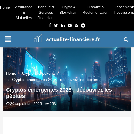
Assurance
Banque &
Crypto &
Fiscalité &
Placement
Home
&
Services
Blockchain
Réglementation
Investissem
Mutuelles
Financiers
Facebook
Twitter
Linkedin
Youtube
Rss
Telegram
PRIMARY
MENU
Home
Crypto & Blockchain
Cryptos émergentes 2025 : découvrez les pépites
Cryptos émergentes 2025 : découvrez les
pépites
20 septembre 2025
253